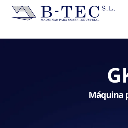
G
Máquina p